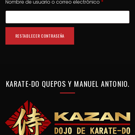
O
Nombre de usuario o correo electrónico
*
b
l
i
RESTABLECER CONTRASEÑA
g
a
t
o
r
KARATE-DO
QUEPOS
Y
MANUEL
ANTONIO.
i
o